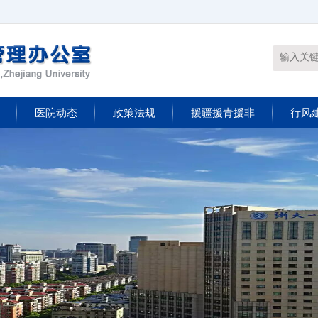
医院动态
政策法规
援疆援青援非
行风