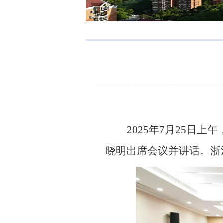
2025
年
7
月
25
日上午
晓明出席会议并讲话。浙