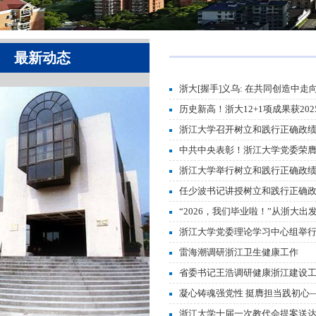
最新动态
浙大[握手]义乌: 在共同创造中走
历史新高！浙大12+1项成果获20
浙江大学召开树立和践行正确政绩观
中共中央表彰！浙江大学党委荣膺
浙江大学举行树立和践行正确政绩观
任少波书记讲授树立和践行正确
“2026，我们毕业啦！”从浙大
浙江大学党委理论学习中心组举
雷海潮调研浙江卫生健康工作
省委书记王浩调研健康浙江建设
凝心铸魂强党性 挺膺担当践初心——
浙江大学十届一次教代会提案送